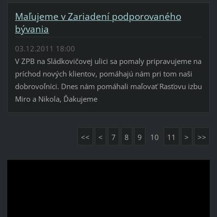
Maľujeme v Zariadení podporovaného
bývania
03.12.2011 18:00
V ZPB na Sládkovičovej ulici sa pomaly pripravujeme na
príchod nových klientov, pomáhajú nám pri tom naši
dobrovoľníci. Dnes nám pomáhali maľovať Rasťovu izbu
Miro a Nikola, Ďakujeme
<<
<
7
8
9
10
11
>
>>