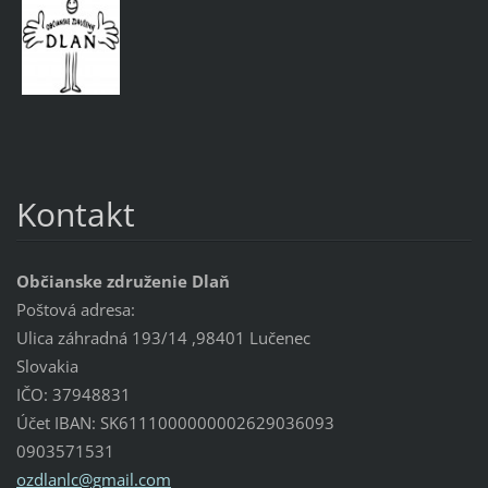
Kontakt
Občianske združenie Dlaň
Poštová adresa:
Ulica záhradná 193/14 ,98401 Lučenec
Slovakia
IČO: 37948831
Účet IBAN: SK6111000000002629036093
0903571531
ozdlanlc
@gmail.c
om