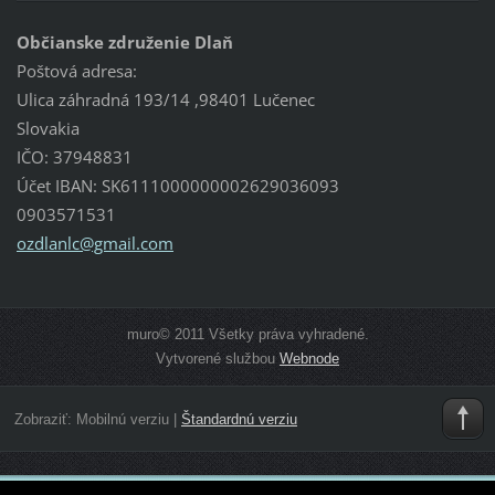
Občianske združenie Dlaň
Poštová adresa:
Ulica záhradná 193/14 ,98401 Lučenec
Slovakia
IČO: 37948831
Účet IBAN: SK6111000000002629036093
0903571531
ozdlanlc
@gmail.c
om
muro© 2011 Všetky práva vyhradené.
Vytvorené službou
Webnode
Zobraziť:
Mobilnú verziu
|
Štandardnú verziu